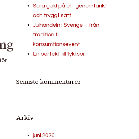
Sälja guld på ett genomtänkt
och tryggt sätt
Julhandeln i Sverige – från
tradition till
ing
konsumtionsevent
En perfekt tillflyktsort
för
Senaste kommentarer
Arkiv
juni 2026