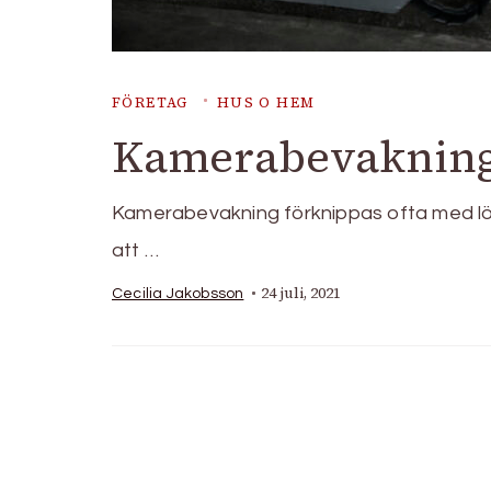
FÖRETAG
HUS O HEM
Kamerabevakning 
Kamerabevakning förknippas ofta med löp
att …
24 juli, 2021
Cecilia Jakobsson