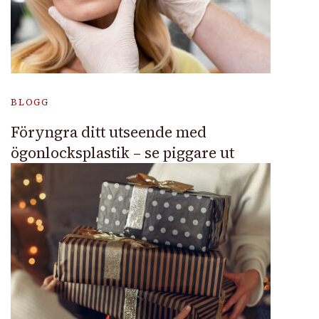
BLOGG
Föryngra ditt utseende med
ögonlocksplastik – se piggare ut