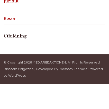
Juridik
Resor
Utbildning
© Copyright 2026
MEDIAREDAKTIONEN
. All Rights Reserved.
Blossom Magazine | Developed By
Blossom Themes
.
Powered
by
WordPress
.