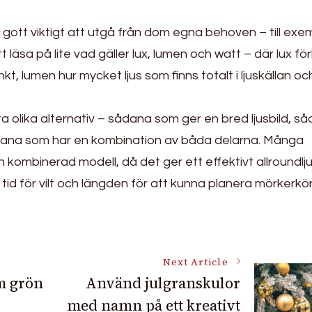
h gott viktigt att utgå från dom egna behoven – till exe
t läsa på lite vad gäller lux, lumen och watt – där lux för
kt, lumen hur mycket ljus som finns totalt i ljuskällan o
era olika alternativ – sådana som ger en bred ljusbild, s
ådana som har en kombination av båda delarna. Många
ombinerad modell, då det ger ett effektivt allroundlju
 tid för vilt och längden för att kunna planera mörkerkö
Next Article
m grön
Använd julgranskulor
med namn på ett kreativt