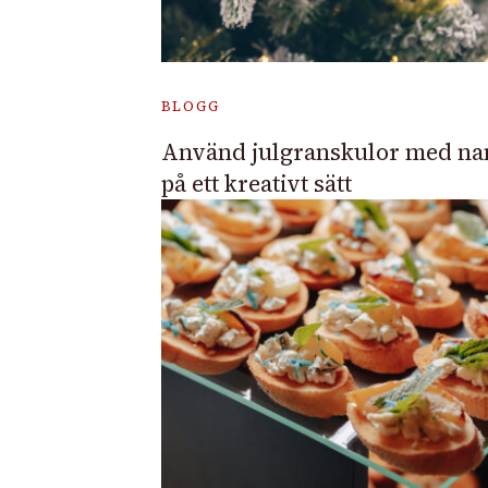
BLOGG
Använd julgranskulor med n
på ett kreativt sätt