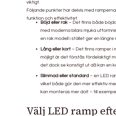
viktigt.
Följande punkter har delvis med ramperna
funktion och effektivitet:
Böjd eller rak
– Det finns både böjda
med moderna bilars mjuka utformnin
en rak modell i stället ger en längre 
Lång eller kort
– Det finns ramper i m
möjligt är det förstås fördelaktigt 
det dock se konstigt ut då kan en k
Slimmad eller standard
– en LED ram
vilket både gör den mer effektiv me
kan monteras mer dolt – till exempel 
Välj LED ramp eft