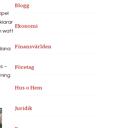
Blogg
mpel
klarar
Ekonomi
ch watt
Finansvärlden
ådana
Företag
s –
rning
Hus o Hem
Juridik