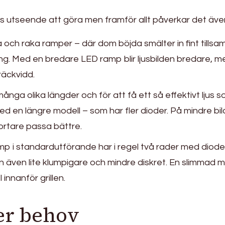
s utseende att göra men framför allt påverkar det äve
 och raka ramper – där dom böjda smälter in fint tills
g. Med en bredare LED ramp blir ljusbilden bredare, 
räckvidd.
ånga olika längder och för att få ett så effektivt ljus 
med en längre modell – som har fler dioder. På mindre bil
ortare passa bättre.
p i standardutförande har i regel två rader med diode
n även lite klumpigare och mindre diskret. En slimmad m
innanför grillen.
er behov