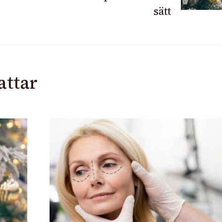
sätt
attar