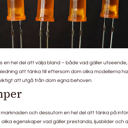
ns en hel del att välja bland – både vad gäller utseende,
anledning att tänka till eftersom dom olika modellerna har
 viktigt att utgå från dom egna behoven.
mper
marknaden och dessutom en hel del att tänka på inför 
lika egenskaper vad gäller prestanda, ljusbilder och 