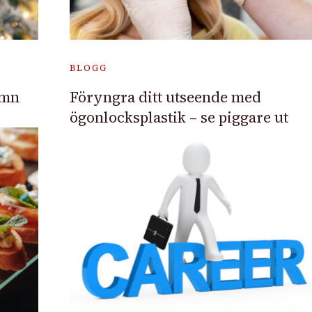
BLOGG
amn
Föryngra ditt utseende med
ögonlocksplastik – se piggare ut